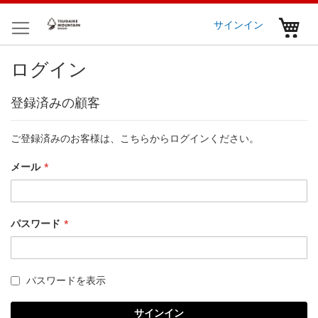
コ
ン
マ
サインイン
テ
ン
ログイン
ツ
に
ス
登録済みの顧客
キ
ッ
プ
ご登録済みのお客様は、こちらからログインください。
メール
パスワード
パスワードを表示
サインイン