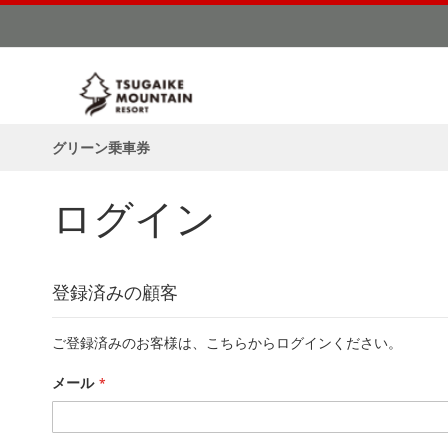
コ
ン
テ
ン
ツ
に
ス
グリーン乗車券
キ
ッ
ログイン
プ
登録済みの顧客
ご登録済みのお客様は、こちらからログインください。
メール