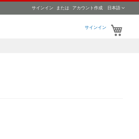
言
サインイン
アカウント作成
日本語
語
マイカ
サインイン